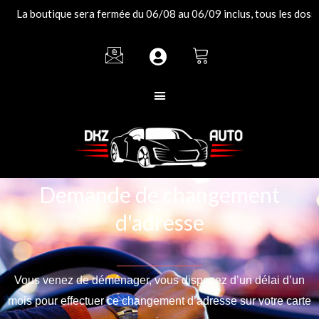
Aller
La boutique sera fermée du 06/08 au 06/09 inclus, tous les dossier
au
contenu
Demande de changement
d'adresse
_______________
Vous venez de déménager, vous disposez d’un délai d’un
mois pour effectuer ce changement d’adresse sur votre carte