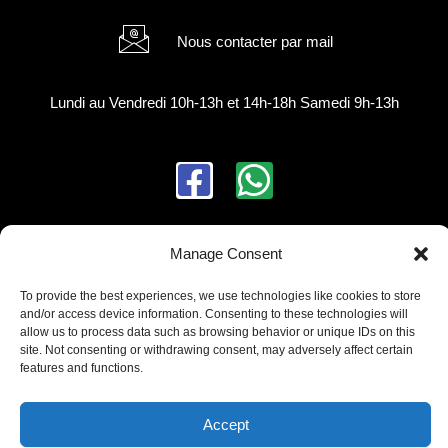
Nous contacter par mail
Lundi au Vendredi 10h-13h et 14h-18h Samedi 9h-13h
F
W
a
h
c
a
Manage Consent
Notre politique
e
t
To provide the best experiences, we use technologies like cookies to store
Mentions Légale
b
s
and/or access device information. Consenting to these technologies will
allow us to process data such as browsing behavior or unique IDs on this
CGV
site. Not consenting or withdrawing consent, may adversely affect certain
o
a
Politique de confidentialité
features and functions.
o
p
Paiement sécurisé
Accept
k
p
En soumettant ce formulaire, j’accepte que les informations