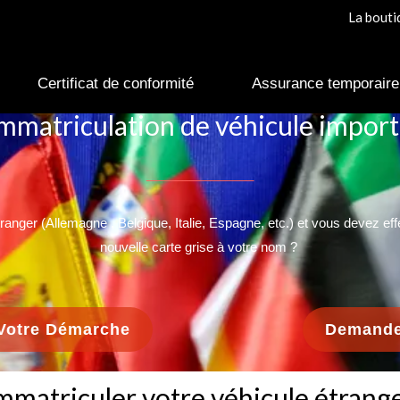
La boutique sera ferm
Certificat de conformité
Assurance temporaire
mmatriculation de véhicule impor
_______________
anger (Allemagne , Belgique, Italie, Espagne, etc.) et vous devez ef
nouvelle carte grise à votre nom ?
otre Démarche
Demande
mmatriculer votre véhicule étrang