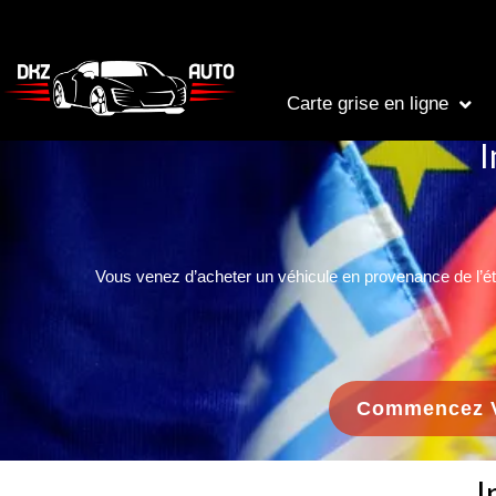
Aller
au
contenu
Carte grise en ligne
I
Vous venez d’acheter un véhicule en provenance de l’étr
Commencez V
I