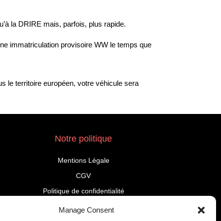
u’à la DRIRE mais, parfois, plus rapide.
 une immatriculation provisoire WW le temps que
s le territoire européen, votre véhicule sera
Notre politique
Mentions Légale
CGV
Politique de confidentialité
Manage Consent
Paiement sécurisé