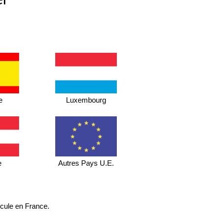
e
Luxembourg
e
Autres Pays U.E.
icule en France.