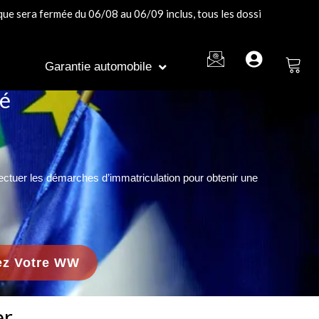
ée du 06/08 au 06/09 inclus, tous les dossiers reçus pendant cette p
Garantie automobile
té
fectuer les démarches d’immatriculation pour obtenir une
z Votre WW
er