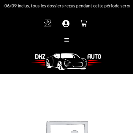
Aller
06/09 inclus, tous les dossiers reçus pendant cette période seront t
au
contenu