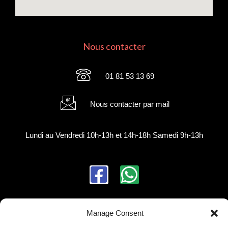
Nous contacter
01 81 53 13 69
Nous contacter par mail
Lundi au Vendredi 10h-13h et 14h-18h Samedi 9h-13h
F
W
a
h
c
a
Manage Consent
Notre politique