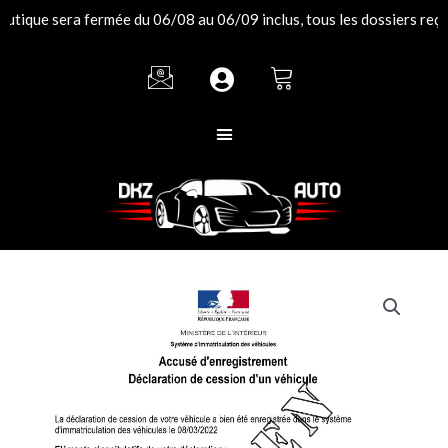
Aller
sera fermée du 06/08 au 06/09 inclus, tous les dossiers reçus pendan
au
contenu
quantité
de
Enregistrement
de
vente